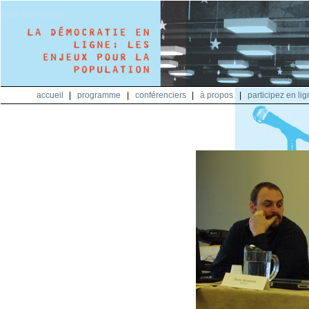
Aller au contenu
accueil
|
programme
|
conférenciers
|
à propos
|
participez en li