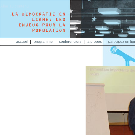
Aller au contenu
accueil
|
programme
|
conférenciers
|
à propos
|
participez en li